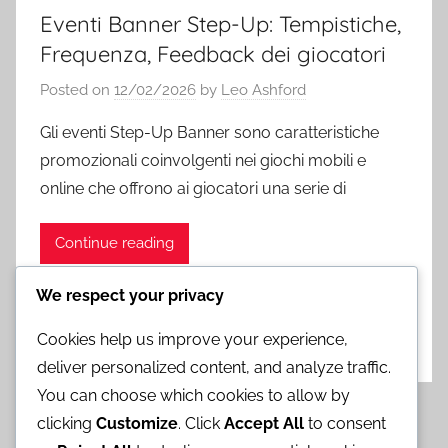
Eventi Banner Step-Up: Tempistiche,
Frequenza, Feedback dei giocatori
Posted on
12/02/2026
by
Leo Ashford
Gli eventi Step-Up Banner sono caratteristiche
promozionali coinvolgenti nei giochi mobili e
online che offrono ai giocatori una serie di
Continue reading
We respect your privacy
Bonus Banner Step-Up
Cookies help us improve your experience,
Leave a comment
deliver personalized content, and analyze traffic.
You can choose which cookies to allow by
Posts
Previous
Next
«
1
2
3
4
5
»
clicking
Customize
. Click
Accept All
to consent
Posts
Posts