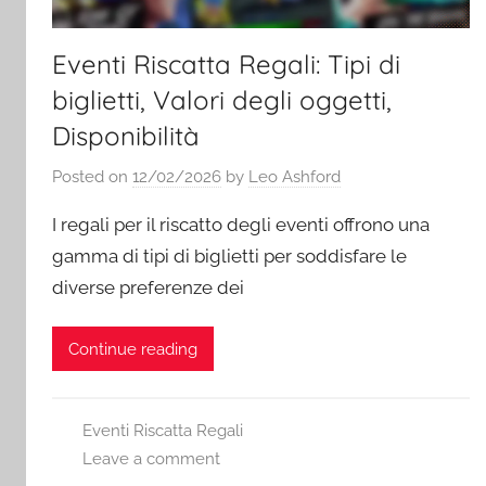
Eventi Riscatta Regali: Tipi di
biglietti, Valori degli oggetti,
Disponibilità
Posted on
12/02/2026
by
Leo Ashford
I regali per il riscatto degli eventi offrono una
gamma di tipi di biglietti per soddisfare le
diverse preferenze dei
Continue reading
Eventi Riscatta Regali
Leave a comment