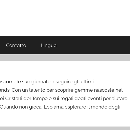
Contatto
Lingua
scorre le sue giornate a seguire gli ultimi
ends. Con un talento per scoprire gemme nascoste nel
i Cristalli del Tempo e sui regali degli eventi per aiutare
za. Quando non gioca, Leo ama esplorare il mondo degli