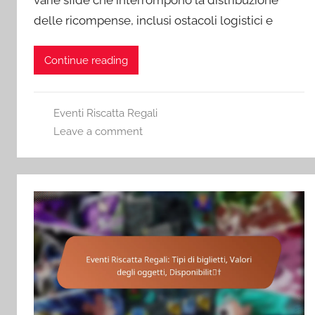
delle ricompense, inclusi ostacoli logistici e
Continue reading
Eventi Riscatta Regali
Leave a comment