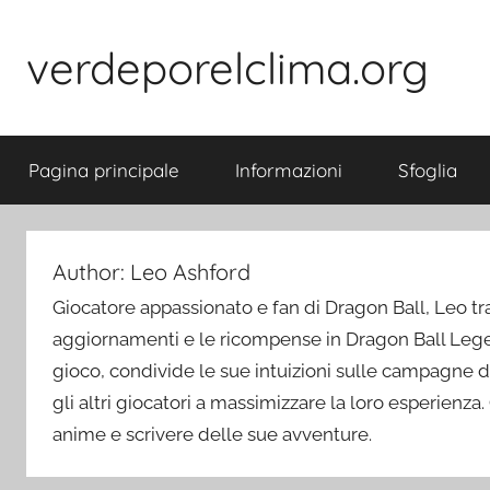
Skip
to
verdeporelclima.org
content
Pagina principale
Informazioni
Sfoglia
Author:
Leo Ashford
Giocatore appassionato e fan di Dragon Ball, Leo tra
aggiornamenti e le ricompense in Dragon Ball Leg
gioco, condivide le sue intuizioni sulle campagne de
gli altri giocatori a massimizzare la loro esperien
anime e scrivere delle sue avventure.