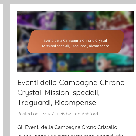
Eventi della Campagna Chrono
Crystal: Missioni speciali,
Traguardi, Ricompense
Posted on
12/02/2026
by
Leo Ashford
Gli Eventi della Campagna Crono Cristallo
introducono una serie di missioni speciali che