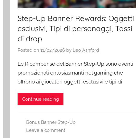
Step-Up Banner Rewards: Oggetti
esclusivi, Tipi di personaggi, Tassi
di drop
Posted on
11/02/2026
by
Leo Ashford
Le Ricompense del Banner Step-Up sono eventi
promozionali entusiasmanti nel gaming che
offrono ai giocatori oggetti esclusivi e tipi di
Continue reading
Bonus Banner Step-Up
Leave a comment