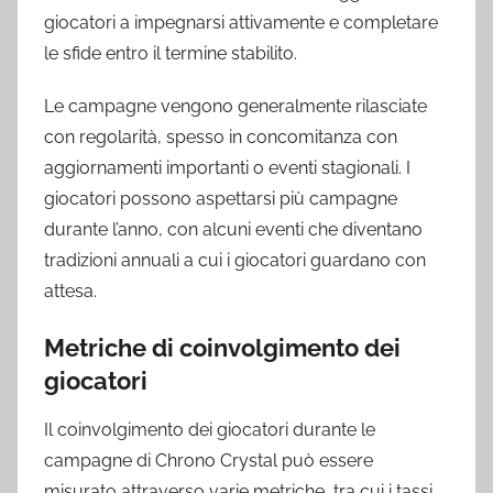
giocatori a impegnarsi attivamente e completare
le sfide entro il termine stabilito.
Le campagne vengono generalmente rilasciate
con regolarità, spesso in concomitanza con
aggiornamenti importanti o eventi stagionali. I
giocatori possono aspettarsi più campagne
durante l’anno, con alcuni eventi che diventano
tradizioni annuali a cui i giocatori guardano con
attesa.
Metriche di coinvolgimento dei
giocatori
Il coinvolgimento dei giocatori durante le
campagne di Chrono Crystal può essere
misurato attraverso varie metriche, tra cui i tassi