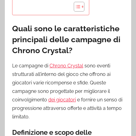
Quali sono le caratteristiche
principali delle campagne di
Chrono Crystal?
Le campagne di
Chrono Crystal
sono eventi
strutturati all’interno del gioco che offrono ai
giocatori varie ricompense e sfide. Queste
campagne sono progettate per migliorare il
coinvolgimento
dei giocatori
e fornire un senso di
progressione attraverso offerte e attività a tempo
limitato.
Definizione e scopo delle