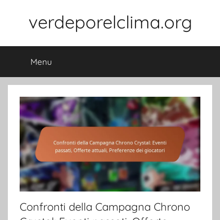
Skip
verdeporelclima.org
to
content
Menu
Confronti della Campagna Chrono