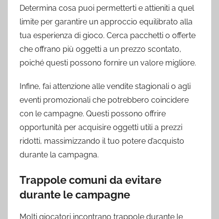
Determina cosa puoi permetterti e attieniti a quel
limite per garantire un approccio equilibrato alla
tua esperienza di gioco. Cerca pacchetti o offerte
che offrano più oggetti a un prezzo scontato,
poiché questi possono fornire un valore migliore.
Infine, fai attenzione alle vendite stagionali o agli
eventi promozionali che potrebbero coincidere
con le campagne. Questi possono offrire
opportunità per acquisire oggetti utili a prezzi
ridotti, massimizzando il tuo potere d’acquisto
durante la campagna.
Trappole comuni da evitare
durante le campagne
Molti giocatori incontrano trappole durante le