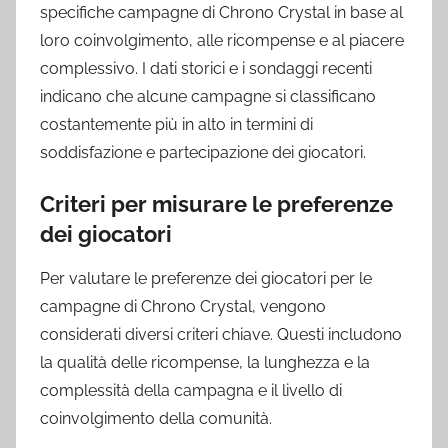
specifiche campagne di Chrono Crystal in base al
loro coinvolgimento, alle ricompense e al piacere
complessivo. I dati storici e i sondaggi recenti
indicano che alcune campagne si classificano
costantemente più in alto in termini di
soddisfazione e partecipazione dei giocatori.
Criteri per misurare le preferenze
dei giocatori
Per valutare le preferenze dei giocatori per le
campagne di Chrono Crystal, vengono
considerati diversi criteri chiave. Questi includono
la qualità delle ricompense, la lunghezza e la
complessità della campagna e il livello di
coinvolgimento della comunità.