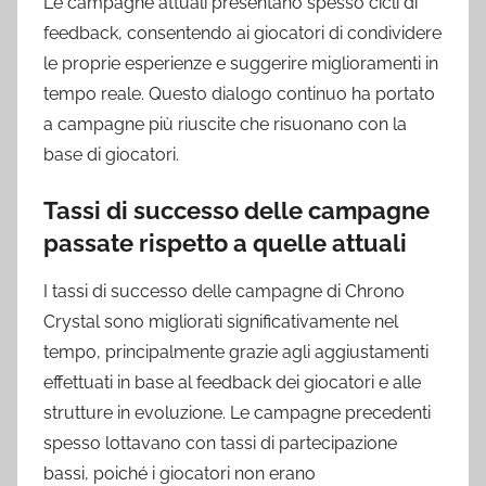
Le campagne attuali presentano spesso cicli di
feedback, consentendo ai giocatori di condividere
le proprie esperienze e suggerire miglioramenti in
tempo reale. Questo dialogo continuo ha portato
a campagne più riuscite che risuonano con la
base di giocatori.
Tassi di successo delle campagne
passate rispetto a quelle attuali
I tassi di successo delle campagne di Chrono
Crystal sono migliorati significativamente nel
tempo, principalmente grazie agli aggiustamenti
effettuati in base al feedback dei giocatori e alle
strutture in evoluzione. Le campagne precedenti
spesso lottavano con tassi di partecipazione
bassi, poiché i giocatori non erano