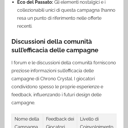
Eco del Passato:
Gli elementi nostalgici e i
collezionabili unici di questa campagna l’hanno
resa un punto di riferimento nelle offerte
recenti.
Discussioni della comunità
sull’efficacia delle campagne
I forum e le discussioni della comunità forniscono
preziose informazioni sull’efficacia delle
campagne di Chrono Crystal. I giocatori
condividono spesso le proprie esperienze e
feedback, influenzando i futuri design delle
campagne.
Nome della
Feedback dei
Livello di
Campagna
Giocatori
Coinvolgimento