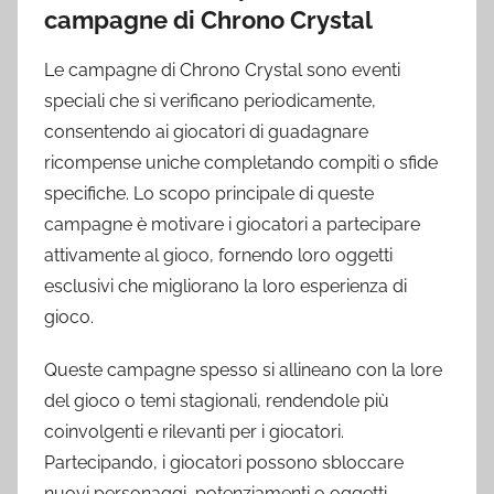
campagne di Chrono Crystal
Le campagne di Chrono Crystal sono eventi
speciali che si verificano periodicamente,
consentendo ai giocatori di guadagnare
ricompense uniche completando compiti o sfide
specifiche. Lo scopo principale di queste
campagne è motivare i giocatori a partecipare
attivamente al gioco, fornendo loro oggetti
esclusivi che migliorano la loro esperienza di
gioco.
Queste campagne spesso si allineano con la lore
del gioco o temi stagionali, rendendole più
coinvolgenti e rilevanti per i giocatori.
Partecipando, i giocatori possono sbloccare
nuovi personaggi, potenziamenti o oggetti