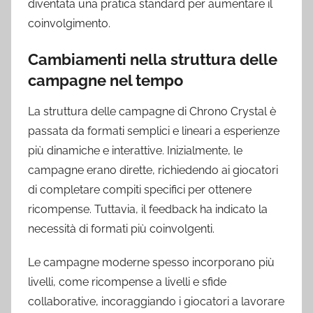
diventata una pratica standard per aumentare il
coinvolgimento.
Cambiamenti nella struttura delle
campagne nel tempo
La struttura delle campagne di Chrono Crystal è
passata da formati semplici e lineari a esperienze
più dinamiche e interattive. Inizialmente, le
campagne erano dirette, richiedendo ai giocatori
di completare compiti specifici per ottenere
ricompense. Tuttavia, il feedback ha indicato la
necessità di formati più coinvolgenti.
Le campagne moderne spesso incorporano più
livelli, come ricompense a livelli e sfide
collaborative, incoraggiando i giocatori a lavorare