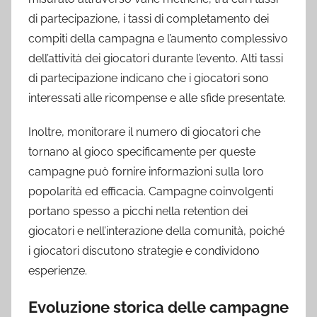
di partecipazione, i tassi di completamento dei
compiti della campagna e l’aumento complessivo
dell’attività dei giocatori durante l’evento. Alti tassi
di partecipazione indicano che i giocatori sono
interessati alle ricompense e alle sfide presentate.
Inoltre, monitorare il numero di giocatori che
tornano al gioco specificamente per queste
campagne può fornire informazioni sulla loro
popolarità ed efficacia. Campagne coinvolgenti
portano spesso a picchi nella retention dei
giocatori e nell’interazione della comunità, poiché
i giocatori discutono strategie e condividono
esperienze.
Evoluzione storica delle campagne