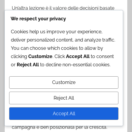
Un’altra lezione è il valore delle decisioni basate
sui dati. Analizzare il comportamento degli utenti
We respect your privacy
e le metriche di performance della campagna ha
Cookies help us improve your experience,
permesso al team di affinare continuamente il
deliver personalized content, and analyze traffic.
proprio approccio, assicurando che le risorse
You can choose which cookies to allow by
siano allocate in modo efficace per un impatto
clicking
Customize
. Click
Accept All
to consent
massimo.
or
Reject All
to decline non-essential cookies.
Prospettive future
Customize
Le prospettive future per la campagna Chrono
Crystal sembrano promettenti, con piani di
Reject All
espansione in nuovi mercati e l’introduzione di
contenuti aggiuntivi. Sfruttando il suo attuale
Accept All
successo ed esplorando nuove fonti di reddito, la
campagna è ben posizionata per la crescita.