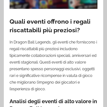
Quali eventi offrono i regali
riscattabili più preziosi?
In Dragon Ball Legends, gli eventi che forniscono i
regali riscattabili più preziosi includono
tipicamente collaborazioni speciali, anniversari ed
eventi stagionali. Questi eventi di alto valore
presentano spesso personaggi esclusivi, oggetti
rari e significative ricompense in valuta di gioco
che migliorano l’impegno dei giocatori e
l’esperienza di gioco.
Analisi degli eventi di alto valore in