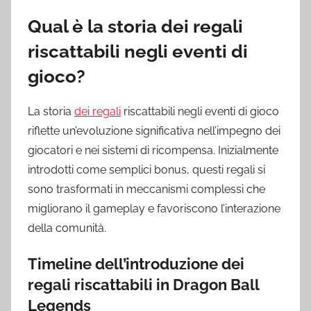
Qual è la storia dei regali
riscattabili negli eventi di
gioco?
La storia
dei regali
riscattabili negli eventi di gioco
riflette un’evoluzione significativa nell’impegno dei
giocatori e nei sistemi di ricompensa. Inizialmente
introdotti come semplici bonus, questi regali si
sono trasformati in meccanismi complessi che
migliorano il gameplay e favoriscono l’interazione
della comunità.
Timeline dell’introduzione dei
regali riscattabili in Dragon Ball
Legends