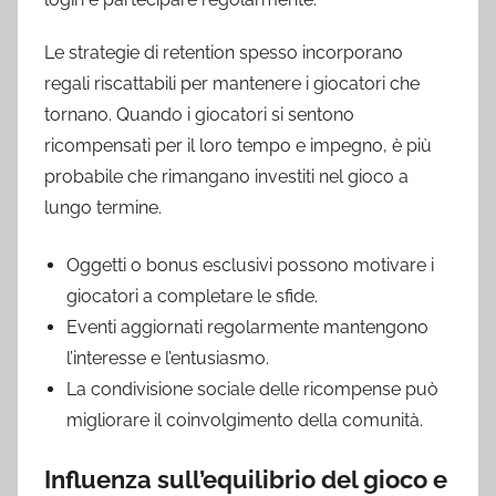
Le strategie di retention spesso incorporano
regali riscattabili per mantenere i giocatori che
tornano. Quando i giocatori si sentono
ricompensati per il loro tempo e impegno, è più
probabile che rimangano investiti nel gioco a
lungo termine.
Oggetti o bonus esclusivi possono motivare i
giocatori a completare le sfide.
Eventi aggiornati regolarmente mantengono
l’interesse e l’entusiasmo.
La condivisione sociale delle ricompense può
migliorare il coinvolgimento della comunità.
Influenza sull’equilibrio del gioco e