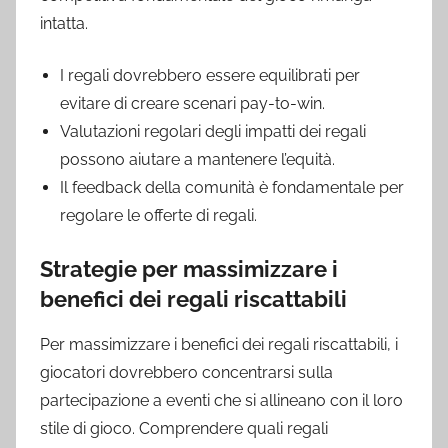
intatta.
I regali dovrebbero essere equilibrati per
evitare di creare scenari pay-to-win.
Valutazioni regolari degli impatti dei regali
possono aiutare a mantenere l’equità.
Il feedback della comunità è fondamentale per
regolare le offerte di regali.
Strategie per massimizzare i
benefici dei regali riscattabili
Per massimizzare i benefici dei regali riscattabili, i
giocatori dovrebbero concentrarsi sulla
partecipazione a eventi che si allineano con il loro
stile di gioco. Comprendere quali regali