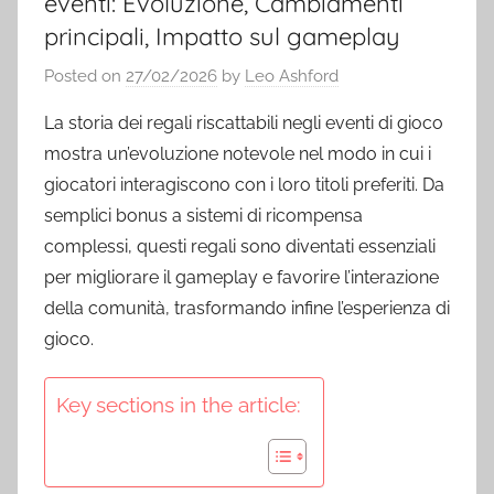
eventi: Evoluzione, Cambiamenti
principali, Impatto sul gameplay
Posted on
27/02/2026
by
Leo Ashford
La storia dei regali riscattabili negli eventi di gioco
mostra un’evoluzione notevole nel modo in cui i
giocatori interagiscono con i loro titoli preferiti. Da
semplici bonus a sistemi di ricompensa
complessi, questi regali sono diventati essenziali
per migliorare il gameplay e favorire l’interazione
della comunità, trasformando infine l’esperienza di
gioco.
Key sections in the article: