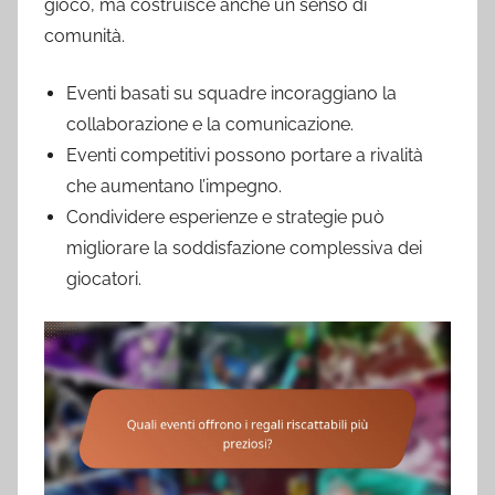
gioco, ma costruisce anche un senso di
comunità.
Eventi basati su squadre incoraggiano la
collaborazione e la comunicazione.
Eventi competitivi possono portare a rivalità
che aumentano l’impegno.
Condividere esperienze e strategie può
migliorare la soddisfazione complessiva dei
giocatori.