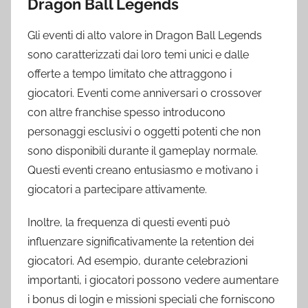
Dragon Ball Legends
Gli eventi di alto valore in Dragon Ball Legends
sono caratterizzati dai loro temi unici e dalle
offerte a tempo limitato che attraggono i
giocatori. Eventi come anniversari o crossover
con altre franchise spesso introducono
personaggi esclusivi o oggetti potenti che non
sono disponibili durante il gameplay normale.
Questi eventi creano entusiasmo e motivano i
giocatori a partecipare attivamente.
Inoltre, la frequenza di questi eventi può
influenzare significativamente la retention dei
giocatori. Ad esempio, durante celebrazioni
importanti, i giocatori possono vedere aumentare
i bonus di login e missioni speciali che forniscono