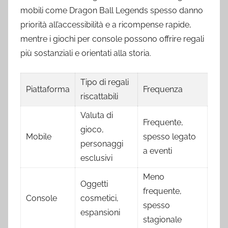
mobili come Dragon Ball Legends spesso danno
priorità all’accessibilità e a ricompense rapide,
mentre i giochi per console possono offrire regali
più sostanziali e orientati alla storia.
Tipo di regali
Piattaforma
Frequenza
riscattabili
Valuta di
Frequente,
gioco,
Mobile
spesso legato
personaggi
a eventi
esclusivi
Meno
Oggetti
frequente,
Console
cosmetici,
spesso
espansioni
stagionale