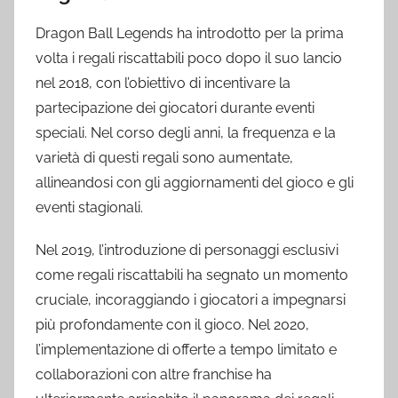
Dragon Ball Legends ha introdotto per la prima
volta i regali riscattabili poco dopo il suo lancio
nel 2018, con l’obiettivo di incentivare la
partecipazione dei giocatori durante eventi
speciali. Nel corso degli anni, la frequenza e la
varietà di questi regali sono aumentate,
allineandosi con gli aggiornamenti del gioco e gli
eventi stagionali.
Nel 2019, l’introduzione di personaggi esclusivi
come regali riscattabili ha segnato un momento
cruciale, incoraggiando i giocatori a impegnarsi
più profondamente con il gioco. Nel 2020,
l’implementazione di offerte a tempo limitato e
collaborazioni con altre franchise ha