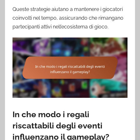
Queste strategie aiutano a mantenere i giocatori
coinvolti nel tempo, assicurando che rimangano
partecipanti attivi nell’ecosistema di gioco.
In che modo i regali
riscattabili degli eventi
influenzano il gameplay?