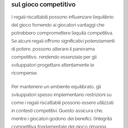
sul gioco competitivo
I regali riscattabili possono influenzare l’equilibrio
del gioco fornendo ai giocatori vantaggi che
potrebbero compromettere l’equità competitiva.
Se alcuni regali offrono significativi potenziamenti
di potere, possono alterare il panorama
competitivo, rendendo essenziale per gli
sviluppatori progettare attentamente le
ricompense.
Per mantenere un ambiente equilibrato, gli
sviluppatori spesso implementano restrizioni su
come i regali riscattabili possono essere utilizzati
in contesti competitivi. Questo assicura che,
mentre i giocatori godono dei benefici, l’integrità
competitiva fondamentale del gioco rimanga