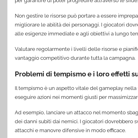
per garantire di poter progredire attraverso le sfide
Non gestire le risorse può portare a essere imprepar
migliorare le abilità dei personaggi. I giocatori dovr
alle esigenze immediate e agli obiettivi a lungo te
Valutare regolarmente i livelli delle risorse e pian
vantaggio competitivo durante tutta la campagna.
Problemi di tempismo e i loro effetti 
Il tempismo è un aspetto vitale del gameplay nella
eseguire azioni nei momenti giusti per massimizzare l
Ad esempio, lanciare un attacco nel momento sbag
dei danni subiti dai nemici. I giocatori dovrebbero
attacchi e manovre difensive in modo efficace.